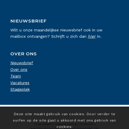
NIEUWSBRIEF
Wilt u onze maandelijkse nieuwsbrief ook in uw
mailbox ontvangen? Schrijft u zich dan
hier
in.
OVER ONS
Nieuwsbrief
Over ons
Team
Vacatures
Stageplek
Deze site maakt gebruik van cookies. Door verder te
surfen op de site gaat u akkoord met ons gebruik van
Privacybeleid
|
Cookieverklaring
|
Proclaimer
|
cookies.
Leveringsvoorwaarden
|
Leveringsvoorwaarden DM-