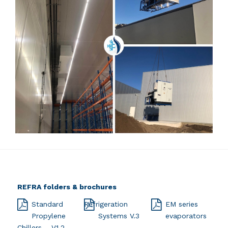
REFRA folders & brochures
Standard
Refrigeration
EM series
Propylene
Systems V.3
evaporators
Chillers – V.1.2