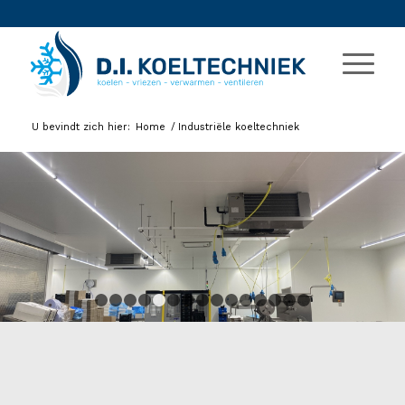
U bevindt zich hier:
Home
/
Industriële koeltechniek
1
2
3
4
5
6
7
8
9
10
11
12
13
14
1