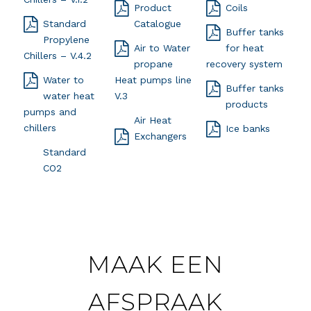
Product
Coils
Standard
Catalogue
Buffer tanks
Propylene
Air to Water
for heat
Chillers – V.4.2
propane
recovery system
Water to
Heat pumps line
Buffer tanks
water heat
V.3
products
pumps and
Air Heat
chillers
Ice banks
Exchangers
Standard
CO2
MAAK EEN
AFSPRAAK