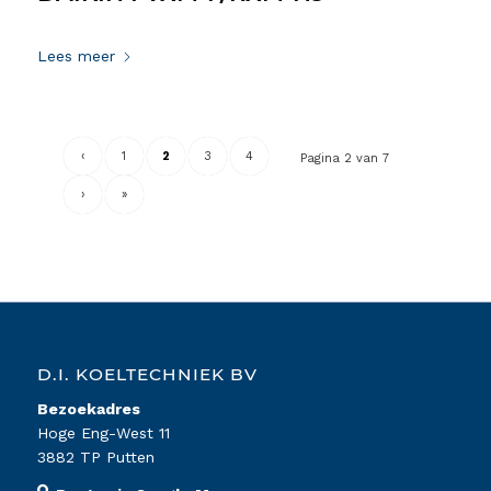
29 maart 2021
Lees meer
‹
1
2
3
4
Pagina 2 van 7
›
»
D.I. KOELTECHNIEK BV
Bezoekadres
Hoge Eng-West 11
3882 TP Putten