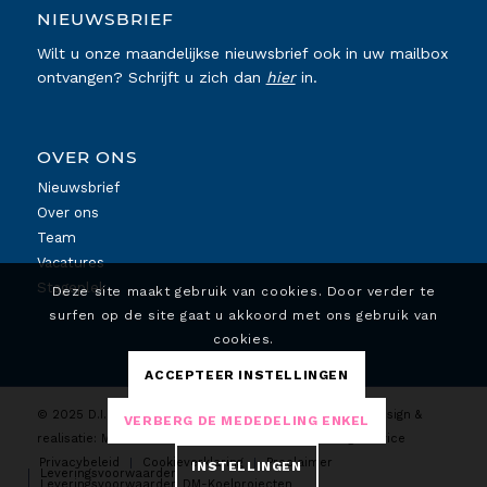
NIEUWSBRIEF
Wilt u onze maandelijkse nieuwsbrief ook in uw mailbox
ontvangen? Schrijft u zich dan
hier
in.
OVER ONS
Nieuwsbrief
Over ons
Team
Vacatures
Stageplek
Deze site maakt gebruik van cookies. Door verder te
surfen op de site gaat u akkoord met ons gebruik van
cookies.
ACCEPTEER INSTELLINGEN
© 2025 D.I. Koeltechniek. Alle rechten voorbehouden. Design &
VERBERG DE MEDEDELING ENKEL
realisatie:
MC4DESIGN
| Marketing:
Lokale Marketing Service
Privacybeleid
Cookieverklaring
Proclaimer
INSTELLINGEN
Leveringsvoorwaarden
Leveringsvoorwaarden DM-Koelprojecten