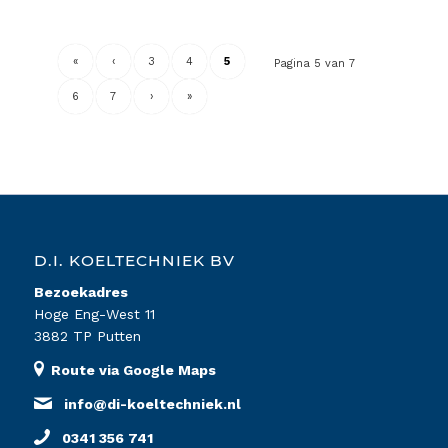
«
‹
3
4
5
Pagina 5 van 7
6
7
›
»
D.I. KOELTECHNIEK BV
Bezoekadres
Hoge Eng-West 11
3882 TP Putten
Route via Google Maps
info@di-koeltechniek.nl
0341 356 741