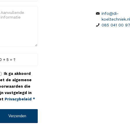
info@di-
koeltechniek.n
085 041 00 9
0 + 5 = ?
Ik ga akkoord
et de algemene
oorwaarden die
ijn vastgelegd in
et
Privacybeleid
*