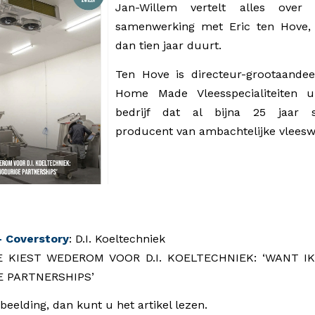
Jan-Willem vertelt alles ove
samenwerking met Eric ten Hove,
dan tien jaar duurt.
Ten Hove is directeur-grootaande
Home Made Vleesspecialiteiten u
bedrijf dat al bijna 25 jaar sp
producent van ambachtelijke vleesw
 Coverstory
: D.I. Koeltechniek
KIEST WEDEROM VOOR D.I. KOELTECHNIEK: ‘WANT I
 PARTNERSHIPS’
fbeelding, dan kunt u het artikel lezen.