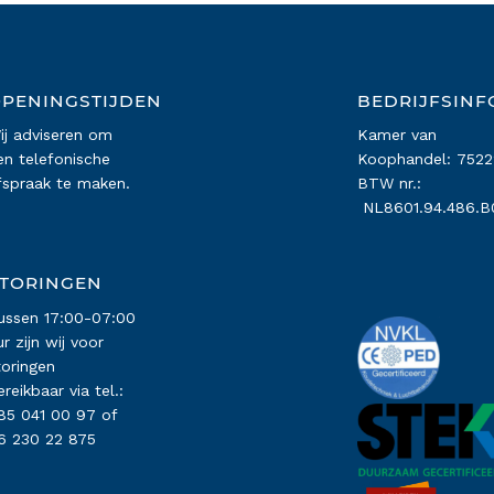
PENINGSTIJDEN
BEDRIJFSINF
ij adviseren om
Kamer van
en telefonische
Koophandel: 752
fspraak te maken.
BTW nr.:
NL8601.94.486.B
TORINGEN
ussen 17:00-07:00
ur zijn wij voor
toringen
ereikbaar via tel.:
85 041 00 97
of
6 230 22 875