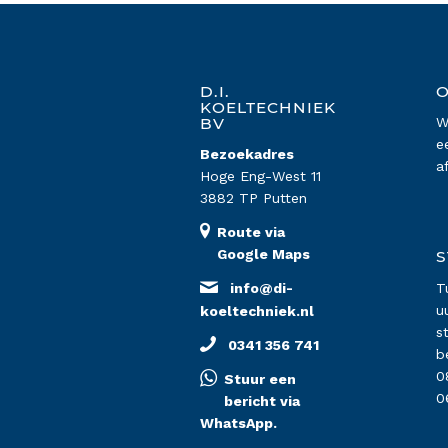
D.I.
O
KOELTECHNIEK
BV
W
e
Bezoekadres
a
Hoge Eng-West 11
3882 TP Putten
Route via
Google Maps
S
info@di-
T
u
koeltechniek.nl
s
0341 356 741
b
0
Stuur een
0
bericht via
WhatsApp.