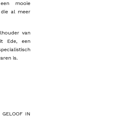
r een mooie
 die al meer
elhouder van
it Ede, een
ecialistisch
aren is.
K GELOOF IN