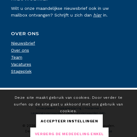
Wilt u onze maandelijkse nieuwsbrief ook in uw
mailbox ontvangen? Schrijft u zich dan
hier
in.
OVER ONS
Nieuwsbrief
Over ons
Team
Vacatures
Stageplek
Deze site maakt gebruik van cookies. Door verder te
surfen op de site gaat u akkoord met ons gebruik van
Privacybeleid
|
Cookieverklaring
|
Proclaimer
|
cookies.
Leveringsvoorwaarden
|
Leveringsvoorwaarden DM-
Koelprojecten
ACCEPTEER INSTELLINGEN
© 2026 D.I. Koeltechniek. Alle rechten voorbehouden.
Design & realisatie:
MC4DESIGN
| Marketing:
Lokale
VERBERG DE MEDEDELING ENKEL
Marketing Service