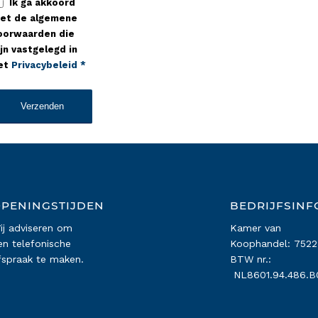
Ik ga akkoord
et de algemene
oorwaarden die
ijn vastgelegd in
et
Privacybeleid
*
PENINGSTIJDEN
BEDRIJFSINF
ij adviseren om
Kamer van
en telefonische
Koophandel: 752
fspraak te maken.
BTW nr.:
NL8601.94.486.B