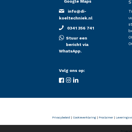
Google Maps
S
info@di-
T
u
koeltechniek.nl
s
0341 356 741
b
0
Stuur een
0
bericht via
WhatsApp.
Volg ons op:
Privacybeleid
|
Cookieverklaring
|
Proclaimer
|
Leveringsv
Privacyb