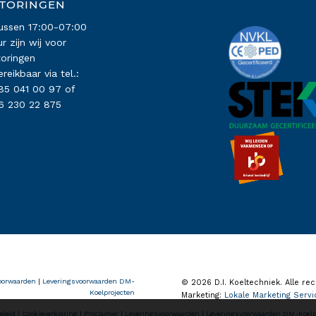
TORINGEN
ussen 17:00-07:00
ur zijn wij voor
toringen
ereikbaar via tel.:
85 041 00 97
of
6 230 22 875
oorwaarden
|
Leveringsvoorwaarden DM-
© 2026 D.I. Koeltechniek. Alle re
Koelprojecten
Marketing:
Lokale Marketing Servi
eleid
|
Cookieverklaring
|
Proclaimer
|
Leveringsvoorwaarden
|
Leveringsvoorwaarden DM-Koelp