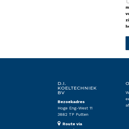
m
v
z
h
D.I.
O
KOELTECHNIEK
BV
W
e
Bezoekadres
a
Hoge Eng-West 11
3882 TP Putten
Route via