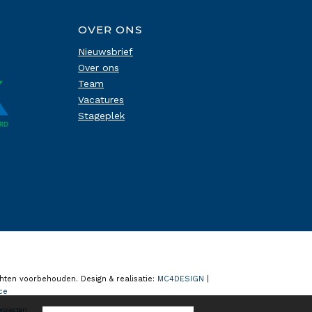
OVER ONS
Nieuwsbrief
Over ons
Team
Vacatures
Stageplek
chten voorbehouden. Design & realisatie:
MC4DESIGN
|
ce
rojecten