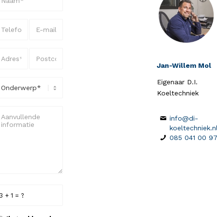
Jan-Willem Mol
Eigenaar D.I.
Koeltechniek
info@di-
koeltechniek.n
085 041 00 9
3 + 1 = ?