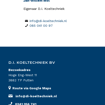
Jan-Willem Mol
Eigenaar D.I. Koeltechniek
info@di-koeltechniek.nl
085 041 00 97
D.I. KOELTECHNIEK BV
Bezoekadres
Hoge Eng-West 11
3882 TP Putten
Route via Google Maps
info@di-koeltechniek.nl
0341 356 741