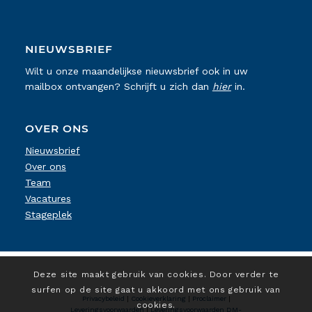
NIEUWSBRIEF
Wilt u onze maandelijkse nieuwsbrief ook in uw
mailbox ontvangen? Schrijft u zich dan
hier
in.
OVER ONS
Nieuwsbrief
Over ons
Team
Vacatures
Stageplek
Deze site maakt gebruik van cookies. Door verder te
surfen op de site gaat u akkoord met ons gebruik van
Privacybeleid
|
Cookieverklaring
|
Proclaimer
|
cookies.
Leveringsvoorwaarden
|
Leveringsvoorwaarden DM-