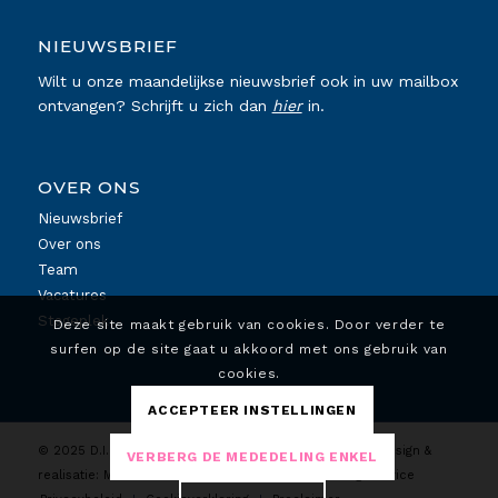
NIEUWSBRIEF
Wilt u onze maandelijkse nieuwsbrief ook in uw mailbox
ontvangen? Schrijft u zich dan
hier
in.
OVER ONS
Nieuwsbrief
Over ons
Team
Vacatures
Stageplek
Deze site maakt gebruik van cookies. Door verder te
surfen op de site gaat u akkoord met ons gebruik van
cookies.
ACCEPTEER INSTELLINGEN
© 2025 D.I. Koeltechniek. Alle rechten voorbehouden. Design &
VERBERG DE MEDEDELING ENKEL
realisatie:
MC4DESIGN
| Marketing:
Lokale Marketing Service