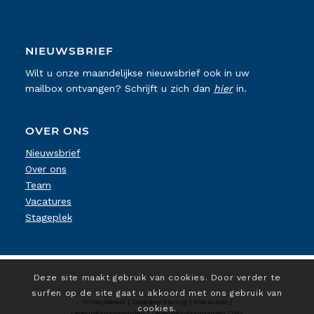
NIEUWSBRIEF
Wilt u onze maandelijkse nieuwsbrief ook in uw
mailbox ontvangen? Schrijft u zich dan
hier
in.
OVER ONS
Nieuwsbrief
Over ons
Team
Vacatures
Stageplek
Deze site maakt gebruik van cookies. Door verder te
surfen op de site gaat u akkoord met ons gebruik van
Privacybeleid
|
Cookieverklaring
|
Proclaimer
|
cookies.
Leveringsvoorwaarden
|
Leveringsvoorwaarden DM-