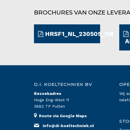
BROCHURES VAN ONZE LEVER
HRSF1_NL_230509_118
A
D.I. KOELTECHNIEK BV
OPE
Bezoekadres
Wij a
Hoge Eng-West 11
telef
3882 TP Putten
Route via Google Maps
STO
info@di-koeltechniek.nl