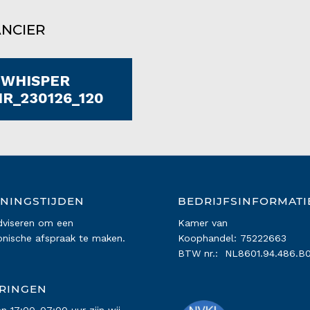
ANCIER
WHISPER
IR_230126_120
NINGSTIJDEN
BEDRIJFSINFORMATI
dviseren om een
Kamer van
onische afspraak te maken.
Koophandel: 75222663
BTW nr.: NL8601.94.486.B0
RINGEN