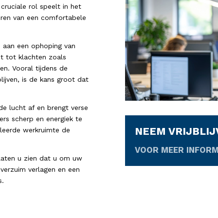
cruciale rol speelt in het
ëren van een comfortabele
en aan een ophoping van
dt tot klachten zoals
n. Vooral tijdens de
jven, is de kans groot dat
de lucht af en brengt verse
ers scherp en energiek te
NEEM VRIJBLI
ileerde werkruimte de
VOOR MEER INFORM
 laten u zien dat u om uw
everzuim verlagen en een
s.